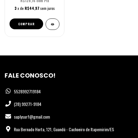
R$128,16
com
Pix
3
x de
R$44,97
sem juros
FALE CONOSCO!
5528992719184
(28) 99271-9184
suplysurf@gmail.com
Rua Bernado Horta, 121, Guandú - Cachoeiro de Itapemirim/ES