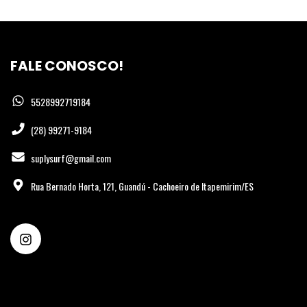
FALE CONOSCO!
5528992719184
(28) 99271-9184
suplysurf@gmail.com
Rua Bernado Horta, 121, Guandú - Cachoeiro de Itapemirim/ES